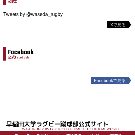
公式X
Tweets by @waseda_rugby
Xで見る
Facebook
公式Facebook
Facebookで見る
投
稿
ナ
ビ
ゲ
早稲田大学ラグビー蹴球部公式サイト
ー
WASEDA UNIVERSITY RUGBY FOOTBALL CLUB OFFICIAL WEBSITE
シ