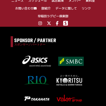
ニュース
スケジュール
試合結果
メンバー
資料室
ョ
ン
お問い合わせ
部紹介
データに関して
リンク
早稲田ラグビー倶楽部
SPONSOR / PARTNER
スポンサー／パートナー