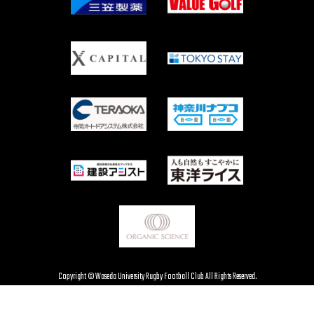
Copyright © Waseda University Rugby Football Club All Rights Reserved.