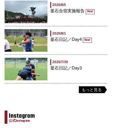
2026/8/5
釜石合宿実施報告
New!
2026/8/1
釜石日記／Day4
New!
2026/7/30
釜石日記／Day3
もっと見る
Instagram
公式Instagram