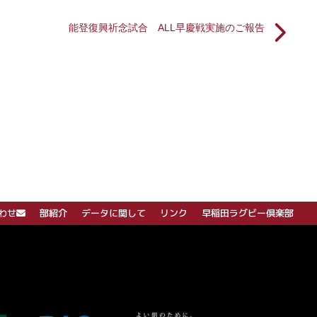
】
能登復興祈念試合 ALL早慶戦実施のご報告
わせ
部紹介
データに関して
リンク
早稲田ラグビー倶楽部