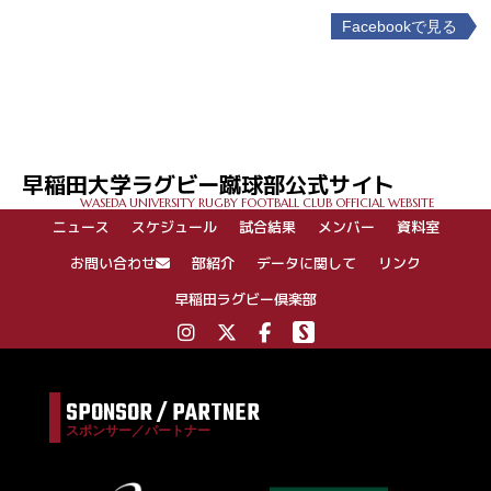
Facebookで見る
投
稿
ナ
ビ
ゲ
早稲田大学ラグビー蹴球部公式サイト
ー
WASEDA UNIVERSITY RUGBY FOOTBALL CLUB OFFICIAL WEBSITE
シ
ニュース
スケジュール
試合結果
メンバー
資料室
ョ
ン
お問い合わせ
部紹介
データに関して
リンク
早稲田ラグビー倶楽部
SPONSOR / PARTNER
スポンサー／パートナー