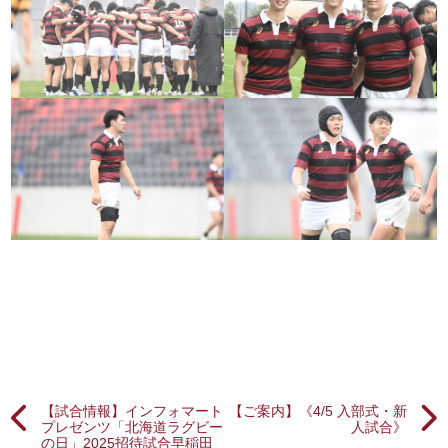
【試合情報】インフォマート
【ご案内】《4/5 入部式・新
プレゼンツ「北海道ラグビー
人試合》
の日」2025招待試合早稲田