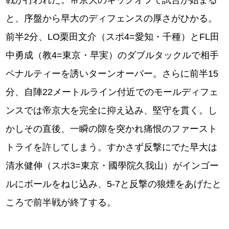
戦が行われた。帝京大のキックオフで試合が始まる
と、序盤から早大のディフェンスの厚さがひかる。
前半2分、LO栗田文介（スポ4=愛知・千種）とFL田
中勇成（教4=東京・早実）のダブルタックルで相手
ペナルティーを誘いターンオーバー。さらに前半15
分、自陣22メートルライン付近でのモールディフェ
ンスでは帝京大を完全に抑え込み、堅守を貫く。し
かしその直後、一瞬の隙を突かれ痛恨のファースト
トライを許してしまう。すかさず反撃にでた早大は
清水健伸（スポ3=東京・國學院久我山）がインゴー
ルにボールをねじ込み、5-7と反撃の狼煙をあげたと
ころで前半戦が終了する。