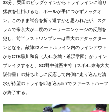
33分、栗田のビッグゲインからトライラインに迫り
猛攻を仕掛けるも、ボールが手につかずノックオ
ン。このまま試合を折り返すかと思われたが、スク
ラムで帝京大が二度のアーリーエンゲージの反則を
犯し、前半ラストワンプレーは早大のアタックター
ンとなる。敵陣22メートルライン内のラインアウト
からCTB黒川和音（人4=茨城・茗渓学園）がライン
ブレイクすると、SO野中健吾主将（スポ4=東海大大
阪仰星）の持ち出しに反応して内側に走り込んだ清
水が待望のトライを叩き込み5-7でファーストハーフ
が終了する。