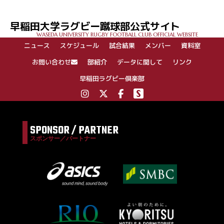
ビ
ゲ
早稲田大学ラグビー蹴球部公式サイト
ー
WASEDA UNIVERSITY RUGBY FOOTBALL CLUB OFFICIAL WEBSITE
シ
ニュース
スケジュール
試合結果
メンバー
資料室
ョ
ン
お問い合わせ
部紹介
データに関して
リンク
早稲田ラグビー倶楽部
SPONSOR / PARTNER
スポンサー／パートナー