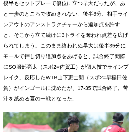
後半もセットプレーで優位に立つ早大だったが、あ
と一歩のところで攻めきれない。後半8分、相手ライ
ンアウトのアンストラクチャーから追加点を許す
と、そこから立て続けに3トライを奪われ点差を広げ
られてしまう。このまま終われぬ早大は後半35分に
モールで押し切り追加点をあげると、試合終了間際
にSO服部亮太（スポ2=佐賀工）が個人技でラインブ
レイク。反応したWTB山下恵士朗（スポ2=早稲田佐
賀）がインゴールに沈めたが、17-35で試合終了。苦
汁を舐める夏の一戦となった。