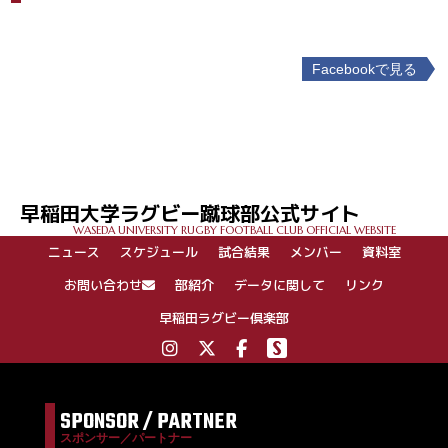
Facebookで見る
投
稿
ナ
ビ
ゲ
早稲田大学ラグビー蹴球部公式サイト
ー
WASEDA UNIVERSITY RUGBY FOOTBALL CLUB OFFICIAL WEBSITE
シ
ニュース
スケジュール
試合結果
メンバー
資料室
ョ
ン
お問い合わせ
部紹介
データに関して
リンク
早稲田ラグビー倶楽部
SPONSOR / PARTNER
スポンサー／パートナー