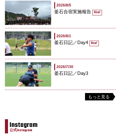
2026/8/5
釜石合宿実施報告
New!
2026/8/1
釜石日記／Day4
New!
2026/7/30
釜石日記／Day3
もっと見る
Instagram
公式Instagram