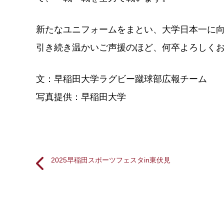
新たなユニフォームをまとい、大学日本一に
引き続き温かいご声援のほど、何卒よろしく
文：早稲田大学ラグビー蹴球部広報チーム
写真提供：早稲田大学
2025早稲田スポーツフェスタin東伏見
投
稿