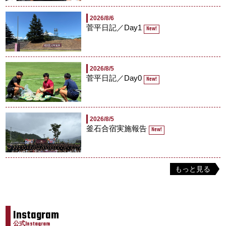
2026/8/6
菅平日記／Day1
New!
2026/8/5
菅平日記／Day0
New!
2026/8/5
釜石合宿実施報告
New!
もっと見る
Instagram
公式Instagram