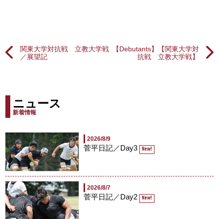
関東大学対抗戦 立教大学戦
【Debutants】【関東大学対
／展望記
抗戦 立教大学戦】
ニュース
新着情報
2026/8/9
菅平日記／Day3
New!
2026/8/7
菅平日記／Day2
New!