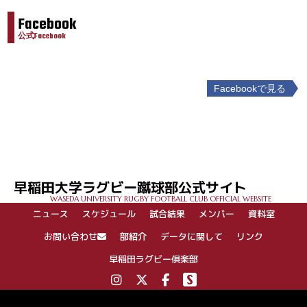
Facebook
公式Facebook
Facebookで見る
投
稿
ナ
ビ
ゲ
早稲田大学ラグビー蹴球部公式サイト
ー
WASEDA UNIVERSITY RUGBY FOOTBALL CLUB OFFICIAL WEBSITE
シ
ニュース
スケジュール
試合結果
メンバー
資料室
ョ
ン
お問い合わせ
部紹介
データに関して
リンク
早稲田ラグビー倶楽部