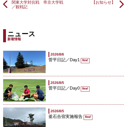
関東大学対抗戦 帝京大学戦
【お知らせ】
／観戦記
ニュース
新着情報
2026/8/6
菅平日記／Day1
New!
2026/8/5
菅平日記／Day0
New!
2026/8/5
釜石合宿実施報告
New!