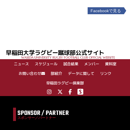
Facebookで見る
投
稿
ナ
ビ
ゲ
早稲田大学ラグビー蹴球部公式サイト
ー
WASEDA UNIVERSITY RUGBY FOOTBALL CLUB OFFICIAL WEBSITE
シ
ニュース
スケジュール
試合結果
メンバー
資料室
ョ
ン
お問い合わせ
部紹介
データに関して
リンク
早稲田ラグビー倶楽部
SPONSOR / PARTNER
スポンサー／パートナー