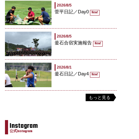
2026/8/5
菅平日記／Day0
New!
2026/8/5
釜石合宿実施報告
New!
2026/8/1
釜石日記／Day4
New!
もっと見る
Instagram
公式Instagram