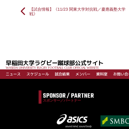
【試合情報】《11/23 関東大学対抗戦／慶應義塾大学
戦》
投
稿
ナ
ビ
早稲田大学ラグビー蹴球部公式サイト
ゲ
WASEDA UNIVERSITY RUGBY FOOTBALL CLUB OFFICIAL WEBSITE
ー
ニュース
スケジュール
試合結果
メンバー
資料室
お問い合
シ
ョ
SPONSOR / PARTNER
ン
スポンサー／パートナー