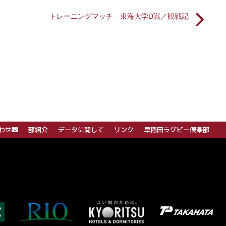
トレーニングマッチ 東海大学D戦／観戦記
わせ
部紹介
データに関して
リンク
早稲田ラグビー倶楽部