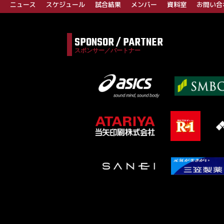
ー
ニュース
スケジュール
試合結果
メンバー
資料室
お問い合
シ
ョ
SPONSOR / PARTNER
ン
スポンサー／パートナー