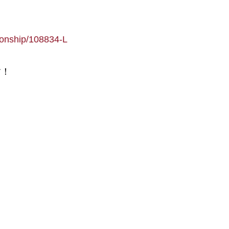
pionship/108834-L
す！