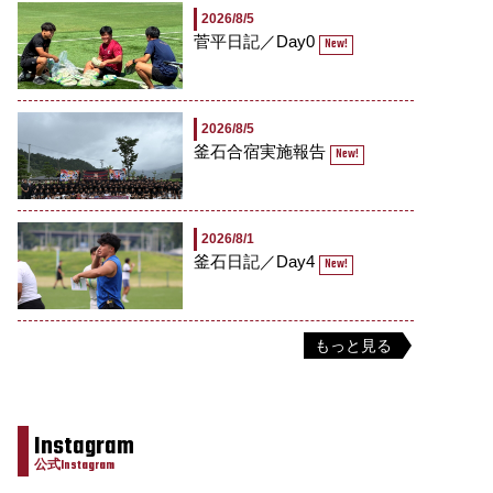
2026/8/5
菅平日記／Day0
New!
2026/8/5
釜石合宿実施報告
New!
2026/8/1
釜石日記／Day4
New!
もっと見る
Instagram
公式Instagram