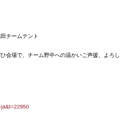
稲田チームテント
ぜひ会場で、チーム野中への温かいご声援、よろし
e=ja&t=22950