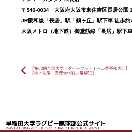
〒546-0034 大阪府大阪市東住吉区長居公園
JR阪和線「長居」駅「鶴ヶ丘」駅下車 徒歩約
大阪メトロ（地下鉄）御堂筋線「長居」駅下車
【第62回全国大学ラグビーフットボール選手権大会】
【準々決勝 天理大学戦／展望記】
投
稿
ナ
ビ
早稲田大学ラグビー蹴球部公式サイト
ゲ
WASEDA UNIVERSITY RUGBY FOOTBALL CLUB OFFICIAL WEBSITE