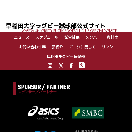
稿
ナ
ビ
ゲ
早稲田大学ラグビー蹴球部公式サイト
ー
WASEDA UNIVERSITY RUGBY FOOTBALL CLUB OFFICIAL WEBSITE
シ
ニュース
スケジュール
試合結果
メンバー
資料室
ョ
ン
お問い合わせ
部紹介
データに関して
リンク
早稲田ラグビー倶楽部
SPONSOR / PARTNER
スポンサー／パートナー