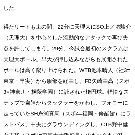
した。
得たリードも束の間、22分に天理大にSO上ノ坊駿介
（天理大）を中心とした流動的なアタックで再び失
点を許してしまう。29分、今試合最初のスクラムは
天理大ボール。早大が押し込みながらも展開された
ボールは高く蹴り上げられた。WTB池本晴人（社3=
東京・早実）から服部を経由し、FB矢崎由高（スポ
3=神奈川・桐蔭学園）に託された楕円球。軽快なス
テップで自陣からタックラーをかわし、フォローに
走っていたSH糸瀬真周（スポ4=福岡・修猷館）にラ
ストパス。中央にグラウンディングし、CTB野中健