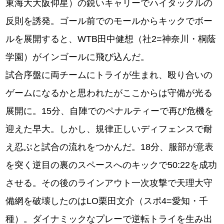
東海大大阪仰星）の鋭いキャリーでハイタックルの
反則を誘発。ゴール前でのモールからキックでボー
ルを展開すると、WTB田中健想（社2=神奈川・桐蔭
学園）がインゴールに飛び込んだ。
試合序盤に両チームにトライが生まれ、殴り合いの
ゲームになるかと思われたがここからは守備が光る
展開に。15分、自陣でのペナルティーで再び危機を
迎えた早大。しかし、規律正しいディフェンスで耐
え忍ぶと試合の流れをつかんだ。18分、服部が意表
を突く逆目の裏のスペースへのキックで50:22を成功
させる。その後のラインアウト一次攻撃で天理大守
備網を破壊したのはLO栗田文介（スポ4=愛知・千
種）。ダイナミックなプレーで逆転トライを生み出