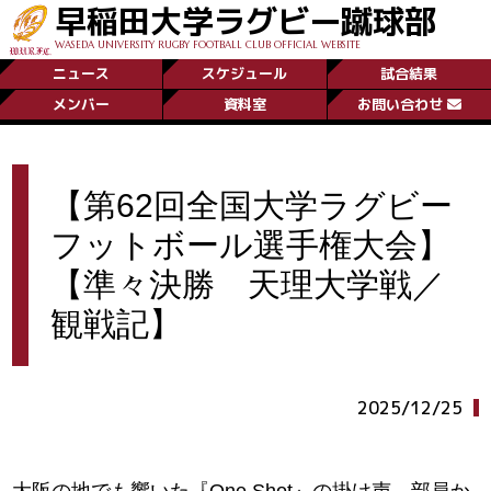
早稲田大学ラグビー蹴球部
WASEDA UNIVERSITY RUGBY FOOTBALL CLUB OFFICIAL WEBSITE
ニュース
スケジュール
試合結果
メンバー
資料室
お問い合わせ
【第62回全国大学ラグビー
フットボール選手権大会】
【準々決勝 天理大学戦／
観戦記】
2025/12/25