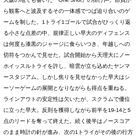
大阪の地でも響いた『One Shot』の掛け声。部員か
ら観客へと波及するその一体感でつば迫り合いのゲ
ームを制した。1トライ1ゴールで試合がひっくり返
る小さな点差の中、規律正しい早大のディフェンス
は何度も漆黒のジャージに食らいつき、年越しへの
切符をつかんで見せた。試合開始から天理大にノー
ホイッスルトライを許し、暗雲が立ち込めたヤンマ
ースタジアム。しかし焦りを見せなかった早大はシ
ーソーゲームの展開となりながらも得点を重ねる。
ラインアウトの安定性は欠いたが、スクラムで優位
に立った早大。反則を獲得しながら前半を19-14と5
点のリードを奪って終えた。続く後半はノースコア
のまま時計の針が進み、次の1トライがその後の行方