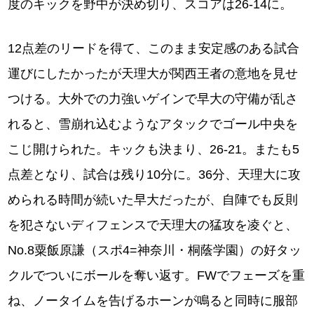
度のキックを野中が決め切り、スコアは26-14に。
12点差のリードを得て、このまま安定感のある試合
運びにしたかったが天理大が関西王者の意地を見せ
つける。大外での力強いゲインで早大の守備が乱さ
れると、雪崩れ込むようなアタックでゴール中央を
こじ開けられた。キックも決まり、26-21。またも5
点差となり、試合は残り10分に。36分、天理大に攻
められる時間が続いた早大だったが、自陣でも反則
を犯さないディフェンスで天理大の猛攻を凌ぐと、
No.8粟飯原謙（スポ4=神奈川・桐蔭学園）の好タッ
クルでついにボールを奪い返す。FWでフェーズを重
ね、ノータイムを告げるホーンが鳴ると同時に服部