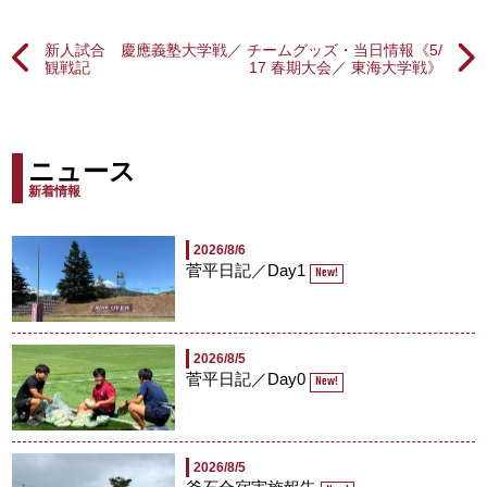
新人試合 慶應義塾大学戦／
チームグッズ・当日情報《5/
観戦記
17 春期大会／ 東海大学戦》
ニュース
新着情報
2026/8/6
菅平日記／Day1
New!
2026/8/5
菅平日記／Day0
New!
2026/8/5