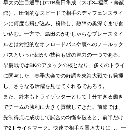
早大の注目選手はCTB島田隼成（スポ3=福岡・修猷
館）。圧倒的なスピードで相手のディフェンスライ
ンに何度も飛び込み、粉砕し、敵陣の奥深くまで食
い込む。一方で、島田のがむしゃらなプレースタイ
ルとは対照的なオフロードパスや裏へのノールック
パスといった細かい技術も彼の魅力の一つである。
早慶戦ではBKのアタックの核となり、多くのトライ
に関与した。春季大会での好調を東海大戦でも発揮
し、さらなる活躍を見せてくれるであろう。
また、鈴木もトライゲッターとして十分すぎる働き
でチームの勝利に大きく貢献してきた。前節では、
先制得点に成功して試合の均衡を破ると、前半だけ
で2トライをマーク。快速で相手を置き去りにし、一