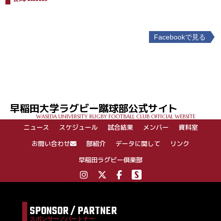
Facebookで見る
投
稿
ナ
ビ
ゲ
早稲田大学ラグビー蹴球部公式サイト
ー
WASEDA UNIVERSITY RUGBY FOOTBALL CLUB OFFICIAL WEBSITE
シ
ニュース
スケジュール
試合結果
メンバー
資料室
ョ
ン
お問い合わせ
部紹介
データに関して
リンク
早稲田ラグビー倶楽部
SPONSOR / PARTNER
スポンサー／パートナー