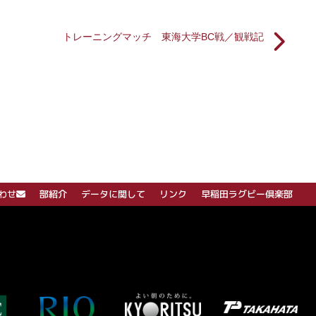
トレーニングマッチ 東海大学BC戦／観戦記
わせ
部紹介
データに関して
リンク
早稲田ラグビー倶楽部