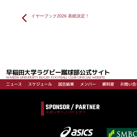
イヤーブック2026 表紙決定！
投
稿
ナ
ビ
早稲田大学ラグビー蹴球部公式サイト
ゲ
WASEDA UNIVERSITY RUGBY FOOTBALL CLUB OFFICIAL WEBSITE
ー
ニュース
スケジュール
試合結果
メンバー
資料室
お問い合
シ
ョ
SPONSOR / PARTNER
ン
スポンサー／パートナー