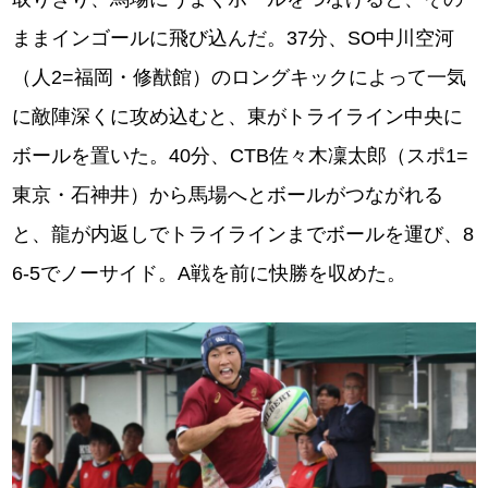
ままインゴールに飛び込んだ。37分、SO中川空河
（⼈2=福岡・修猷館）のロングキックによって一気
に敵陣深くに攻め込むと、東がトライライン中央に
ボールを置いた。40分、CTB佐々⽊凜太郎（スポ1=
東京・⽯神井）から馬場へとボールがつながれる
と、龍が内返しでトライラインまでボールを運び、8
6-5でノーサイド。A戦を前に快勝を収めた。