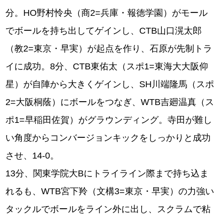
分。HO野村怜央（商2=兵庫・報徳学園）がモール
でボールを持ち出してゲインし、CTB⼭⼝滉太郎
（教2=東京・早実）が起点を作り、⽯原が先制トラ
イに成功。8分、CTB東佑太（スポ1=東海⼤⼤阪仰
星）が自陣から大きくゲインし、SH川端隆⾺（スポ
2=⼤阪桐蔭）にボールをつなぎ、WTB吉廻温真（ス
ポ1=早稲⽥佐賀）がグラウンディング。寺⽥が難し
い角度からコンバージョンキックをしっかりと成功
させ、14-0。
13分、関東学院大Bにトライライン際まで持ち込ま
れるも、WTB宮下羚（⽂構3=東京・早実）の力強い
タックルでボールをライン外に出し、スクラムで粘