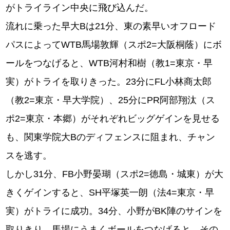
がトライライン中央に飛び込んだ。
流れに乗った早大Bは21分、東の素早いオフロード
パスによってWTB⾺場敦輝（スポ2=⼤阪桐蔭）にボ
ールをつなげると、WTB河村和樹（教1=東京・早
実）がトライを取りきった。23分にFL⼩林商太郎
（教2=東京・早⼤学院）、25分にPR阿部翔汰（ス
ポ2=東京・本郷）がそれぞれビッグゲインを見せる
も、関東学院大Bのディフェンスに阻まれ、チャン
スを逃す。
しかし31分、FB⼩野晏瑚（スポ2=徳島・城東）が大
きくゲインすると、SH平塚英⼀朗（法4=東京・早
実）がトライに成功。34分、小野がBK陣のサインを
取りきり、馬場にうまくボールをつなげると、その