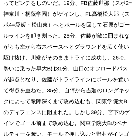
ってピンチをしのいだ。19分、FB佐藤世那（スポ2=
神奈川・桐蔭学園）がゲインし、FL髙橋松⼤郎（ス
ポ4=愛媛・松⼭東）へとボールを回して⽯原がゴー
ルラインを叩き割った。25分、佐藤が敵に囲まれな
がらも左から右スペースへとグラウンドを広く使い
駆け抜け、川端がそのままトライに成功し、26-0。
勢いに乗った早大Bは31分、山口のオフロードパス
が起点となり、佐藤がトライラインにボールを置い
て得点を重ねた。35分、自陣から吉廻のロングキッ
クによって敵陣深くまで攻め込むも、関東学院大B
のディフェンスに阻まれた。しかし39分、宮下のゲ
インでゴール前まで攻め込む。関東学院大Bのペナ
ルティーを奪い、モールで押し込むと野村がインゴ