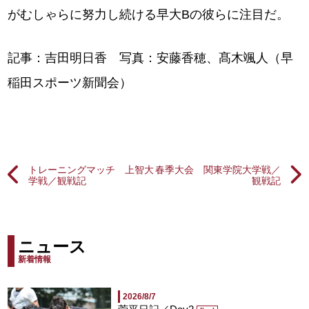
がむしゃらに努力し続ける早大Bの彼らに注目だ。
記事：吉田明日香 写真：安藤香穂、髙木颯人（早
稲田スポーツ新聞会）
トレーニングマッチ 上智大
春季大会 関東学院大学戦／
学戦／観戦記
観戦記
ニュース
新着情報
2026/8/7