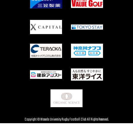
Copyright © Waseda University Rugby Football Club All Rights Reserved.