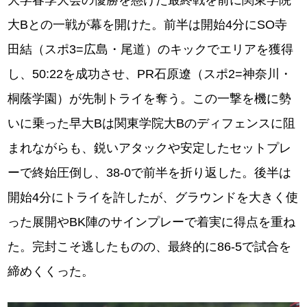
大学春季大会の優勝を懸けた最終戦を前に関東学院
大Bとの一戦が幕を開けた。前半は開始4分にSO寺
⽥結（スポ3=広島・尾道）のキックでエリアを獲得
し、50:22を成功させ、PR⽯原遼（スポ2=神奈川・
桐蔭学園）が先制トライを奪う。この一撃を機に勢
いに乗った早大Bは関東学院大Bのディフェンスに阻
まれながらも、鋭いアタックや安定したセットプレ
ーで終始圧倒し、38-0で前半を折り返した。後半は
開始4分にトライを許したが、グラウンドを大きく使
った展開やBK陣のサインプレーで着実に得点を重ね
た。完封こそ逃したものの、最終的に86-5で試合を
締めくくった。