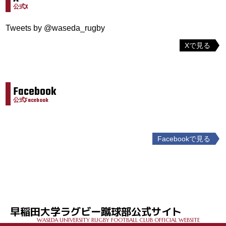
公式X
Tweets by @waseda_rugby
Xで見る
Facebook
公式Facebook
Facebookで見る
投
稿
ナ
ビ
ゲ
早稲田大学ラグビー蹴球部公式サイト
ー
WASEDA UNIVERSITY RUGBY FOOTBALL CLUB OFFICIAL WEBSITE
シ