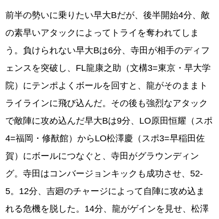
前半の勢いに乗りたい早大Bだが、後半開始4分、敵
の素早いアタックによってトライを奪われてしま
う。負けられない早大Bは6分、寺田が相手のディフ
ェンスを突破し、FL⿓康之助（⽂構3=東京・早⼤学
院）にテンポよくボールを回すと、龍がそのままト
ライラインに飛び込んだ。その後も強烈なアタック
で敵陣に攻め込んだ早大Bは9分、LO原⽥恒耀（スポ
4=福岡・修猷館）からLO松澤慶（スポ3=早稲⽥佐
賀）にボールにつなぐと、寺田がグラウンディン
グ。寺田はコンバージョンキックも成功させ、52-
5。12分、吉廻のチャージによって自陣に攻め込ま
れる危機を脱した。14分、龍がゲインを見せ、松澤