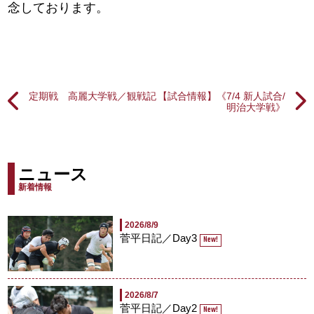
念しております。
定期戦 高麗大学戦／観戦記
【試合情報】《7/4 新人試合/
明治大学戦》
ニュース
新着情報
2026/8/9
菅平日記／Day3
New!
2026/8/7
菅平日記／Day2
New!