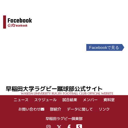
Facebook
公式Facebook
Facebookで見る
投
稿
ナ
ビ
ゲ
早稲田大学ラグビー蹴球部公式サイト
ー
WASEDA UNIVERSITY RUGBY FOOTBALL CLUB OFFICIAL WEBSITE
シ
ニュース
スケジュール
試合結果
メンバー
資料室
ョ
ン
お問い合わせ
部紹介
データに関して
リンク
早稲田ラグビー倶楽部