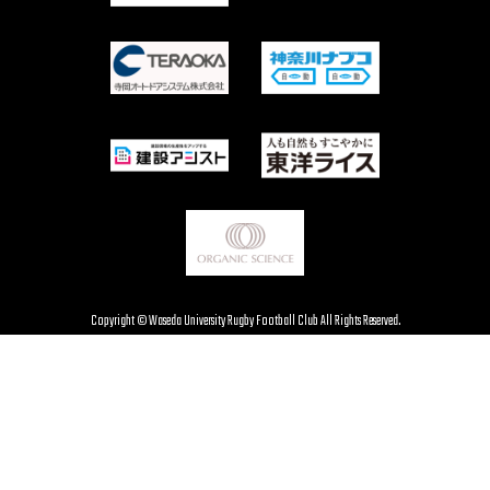
Copyright © Waseda University Rugby Football Club All Rights Reserved.