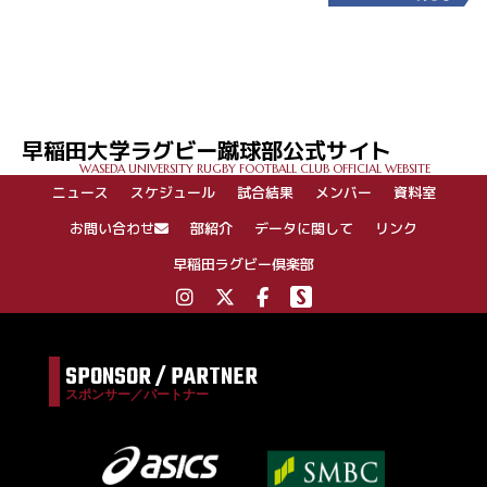
投
稿
ナ
ビ
ゲ
早稲田大学ラグビー蹴球部公式サイト
ー
WASEDA UNIVERSITY RUGBY FOOTBALL CLUB OFFICIAL WEBSITE
シ
ニュース
スケジュール
試合結果
メンバー
資料室
ョ
ン
お問い合わせ
部紹介
データに関して
リンク
早稲田ラグビー倶楽部
SPONSOR / PARTNER
スポンサー／パートナー