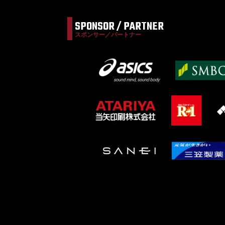
シ
ョ
SPONSOR / PARTNER
ン
スポンサー／パートナー