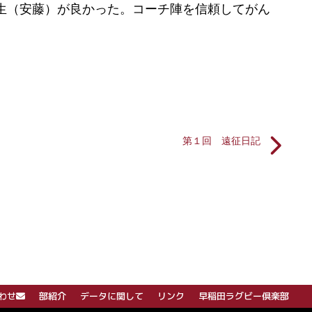
生（安藤）が良かった。コーチ陣を信頼してがん
第１回 遠征日記
わせ
部紹介
データに関して
リンク
早稲田ラグビー倶楽部