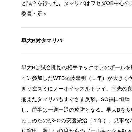
と試合を行った。タマリバはワセダOB中心の
委員・疋＞
早大B対タマリバ
早大Bは試合開始の相手キックオフのボールを
イン参加したWTB遠藤隆明（１年）が大きく
きり左スミにノーホイッスルトライ。幸先の
揃えたタマリバもすぐさま反撃。SO福田恒輝
し、前半は一進一退の攻防となる。早大Bを多
わしめたのがSOの安藤栄治（１年）。見事な
り演出。難しい角度からのゴールキックも軽々