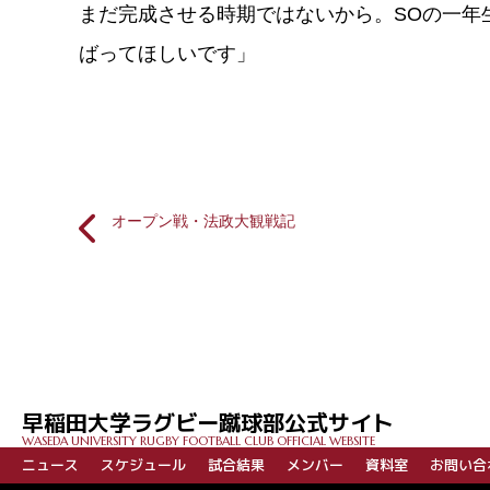
まだ完成させる時期ではないから。SOの一年
ばってほしいです」
オープン戦・法政大観戦記
投
稿
ナ
ビ
早稲田大学ラグビー蹴球部公式サイト
ゲ
WASEDA UNIVERSITY RUGBY FOOTBALL CLUB OFFICIAL WEBSITE
ー
ニュース
スケジュール
試合結果
メンバー
資料室
お問い合