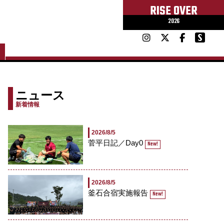
RISE OVER
2026
ニュース
新着情報
2026/8/5
菅平日記／Day0
New!
2026/8/5
釜石合宿実施報告
New!