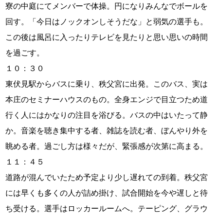
寮の中庭にてメンバーで体操。円になりみんなでボールを
回す。「今日はノックオンしそうだな」と弱気の選手も。
この後は風呂に入ったりテレビを見たりと思い思いの時間
を過ごす。
１０：３０
東伏見駅からバスに乗り、秩父宮に出発。このバス、実は
本庄のセミナーハウスのもの。全身エンジで目立つため道
行く人にはかなりの注目を浴びる。バスの中はいたって静
か。音楽を聴き集中する者、雑誌を読む者、ぼんやり外を
眺める者。過ごし方は様々だが、緊張感が次第に高まる。
１１：４５
道路が混んでいたため予定より少し遅れての到着。秩父宮
には早くも多くの人が詰め掛け、試合開始を今や遅しと待
ち受ける。選手はロッカールームへ。テーピング、グラウ