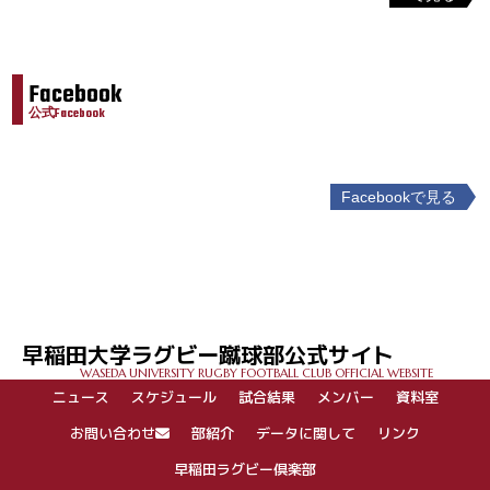
Facebook
公式Facebook
Facebookで見る
投
稿
ナ
ビ
ゲ
早稲田大学ラグビー蹴球部公式サイト
ー
WASEDA UNIVERSITY RUGBY FOOTBALL CLUB OFFICIAL WEBSITE
シ
ニュース
スケジュール
試合結果
メンバー
資料室
ョ
ン
お問い合わせ
部紹介
データに関して
リンク
早稲田ラグビー倶楽部