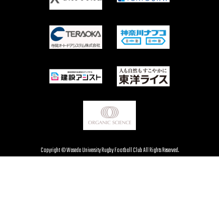
Copyright © Waseda University Rugby Football Club All Rights Reserved.