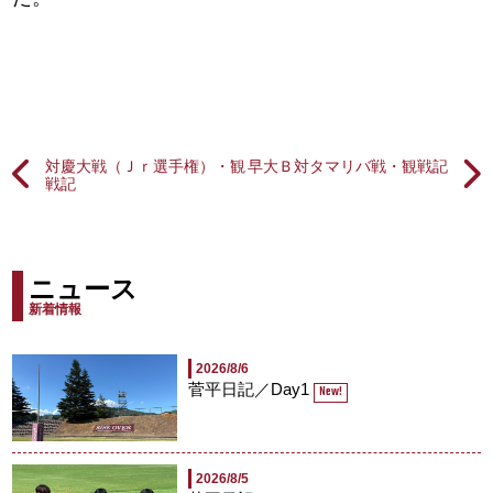
対慶大戦（Ｊｒ選手権）・観
早大Ｂ対タマリバ戦・観戦記
戦記
ニュース
新着情報
2026/8/6
菅平日記／Day1
New!
2026/8/5