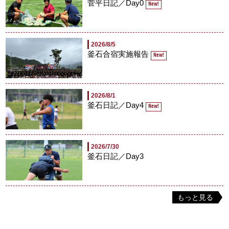
菅平日記／Day0
New!
2026/8/5
釜石合宿実施報告
New!
2026/8/1
釜石日記／Day4
New!
2026/7/30
釜石日記／Day3
もっと見る