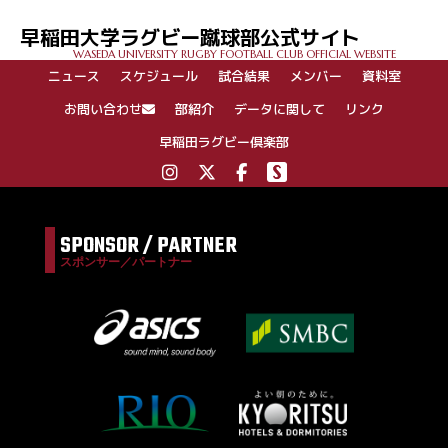
ゲ
早稲田大学ラグビー蹴球部公式サイト
ー
WASEDA UNIVERSITY RUGBY FOOTBALL CLUB OFFICIAL WEBSITE
シ
ニュース
スケジュール
試合結果
メンバー
資料室
ョ
ン
お問い合わせ
部紹介
データに関して
リンク
早稲田ラグビー倶楽部
SPONSOR / PARTNER
スポンサー／パートナー