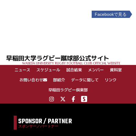
Facebookで見る
投
稿
ナ
ビ
ゲ
早稲田大学ラグビー蹴球部公式サイト
ー
WASEDA UNIVERSITY RUGBY FOOTBALL CLUB OFFICIAL WEBSITE
シ
ニュース
スケジュール
試合結果
メンバー
資料室
ョ
ン
お問い合わせ
部紹介
データに関して
リンク
早稲田ラグビー倶楽部
SPONSOR / PARTNER
スポンサー／パートナー