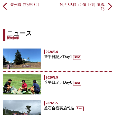
豪州遠征記最終回
対法大B戦（Jr選手権）観戦
記
ニュース
新着情報
2026/8/6
菅平日記／Day1
New!
2026/8/5
菅平日記／Day0
New!
2026/8/5
釜石合宿実施報告
New!