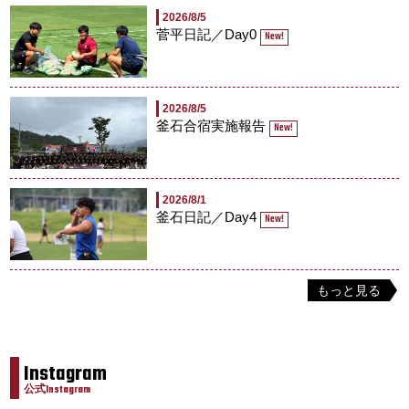
2026/8/5
菅平日記／Day0
New!
2026/8/5
釜石合宿実施報告
New!
2026/8/1
釜石日記／Day4
New!
もっと見る
Instagram
公式Instagram