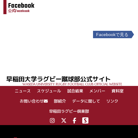
Facebook
公式Facebook
Facebookで見る
投
稿
ナ
ビ
ゲ
早稲田大学ラグビー蹴球部公式サイト
ー
WASEDA UNIVERSITY RUGBY FOOTBALL CLUB OFFICIAL WEBSITE
シ
ニュース
スケジュール
試合結果
メンバー
資料室
ョ
ン
お問い合わせ
部紹介
データに関して
リンク
早稲田ラグビー倶楽部