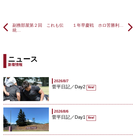
副務部屋第２回 これも伝
１年早慶戦 ホロ苦勝利…
統…
ニュース
新着情報
2026/8/7
菅平日記／Day2
New!
2026/8/6
菅平日記／Day1
New!