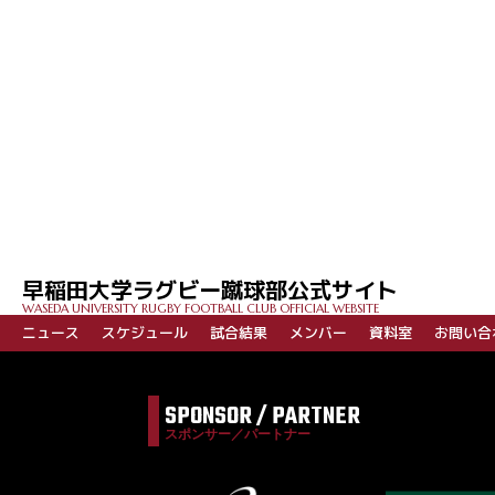
投
稿
ナ
ビ
早稲田大学ラグビー蹴球部公式サイト
ゲ
WASEDA UNIVERSITY RUGBY FOOTBALL CLUB OFFICIAL WEBSITE
ー
ニュース
スケジュール
試合結果
メンバー
資料室
お問い合
シ
ョ
SPONSOR / PARTNER
ン
スポンサー／パートナー