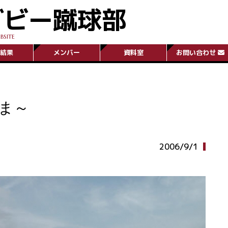
グビー蹴球部
BSITE
結果
メンバー
資料室
お問い合わせ
いま～
2006/9/1