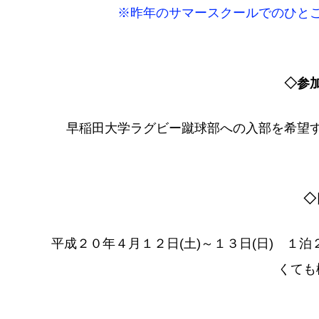
※昨年のサマースクールでのひと
◇参
早稲田大学ラグビー蹴球部への入部を希望
◇
平成２０年４月１２日(土)～１３日(日) １
くても