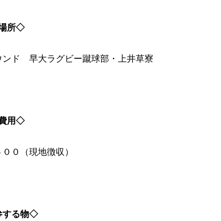
場所◇
ウンド 早大ラグビー蹴球部・上井草寮
費用◇
５００（現地徴収）
参する物◇