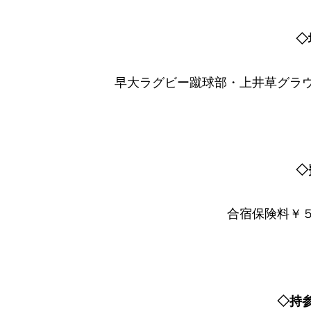
◇
早大ラグビー蹴球部・上井草グラ
◇
合宿保険料￥
◇持