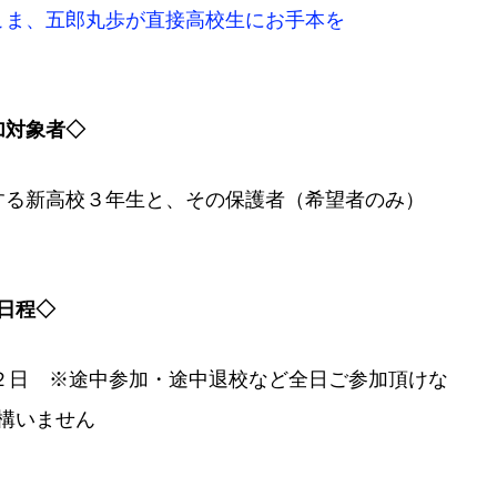
こま、五郎丸歩が直接高校生にお手本を
加対象者◇
する新高校３年生と、その保護者（希望者のみ）
日程◇
泊２日 ※途中参加・途中退校など全日ご参加頂けな
構いません