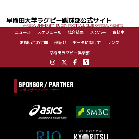
ナ
ビ
ゲ
早稲田大学ラグビー蹴球部公式サイト
ー
WASEDA UNIVERSITY RUGBY FOOTBALL CLUB OFFICIAL WEBSITE
シ
ニュース
スケジュール
試合結果
メンバー
資料室
ョ
ン
お問い合わせ
部紹介
データに関して
リンク
早稲田ラグビー倶楽部
SPONSOR / PARTNER
スポンサー／パートナー