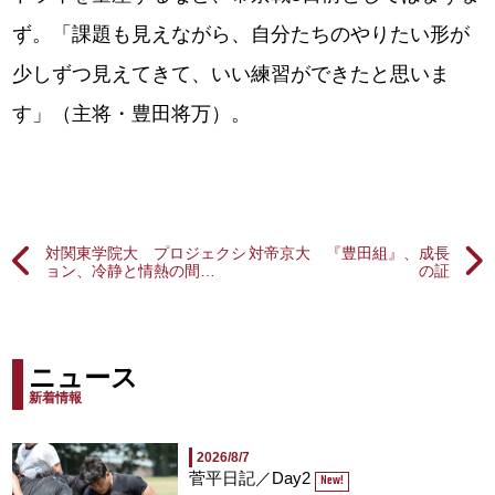
ず。「課題も見えながら、自分たちのやりたい形が
少しずつ見えてきて、いい練習ができたと思いま
す」（主将・豊田将万）。
対関東学院大 プロジェクシ
対帝京大 『豊田組』、成長
ョン、冷静と情熱の間…
の証
ニュース
新着情報
2026/8/7
菅平日記／Day2
New!