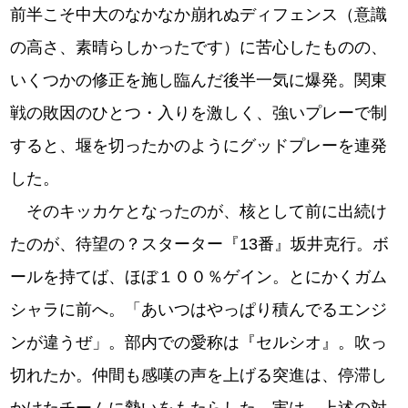
前半こそ中大のなかなか崩れぬディフェンス（意識
の高さ、素晴らしかったです）に苦心したものの、
いくつかの修正を施し臨んだ後半一気に爆発。関東
戦の敗因のひとつ・入りを激しく、強いプレーで制
すると、堰を切ったかのようにグッドプレーを連発
した。
そのキッカケとなったのが、核として前に出続け
たのが、待望の？スターター『13番』坂井克行。ボ
ールを持てば、ほぼ１００％ゲイン。とにかくガム
シャラに前へ。「あいつはやっぱり積んでるエンジ
ンが違うぜ」。部内での愛称は『セルシオ』。吹っ
切れたか。仲間も感嘆の声を上げる突進は、停滞し
かけたチームに勢いをもたらした。実は…上述の対