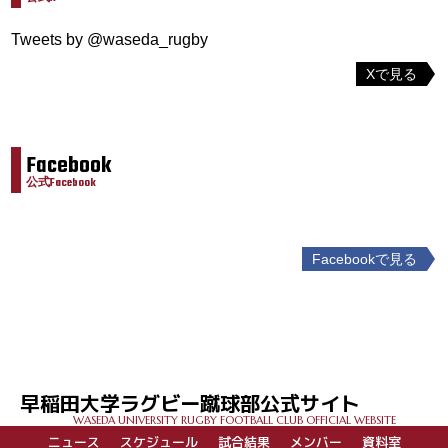
Tweets by @waseda_rugby
Xで見る
Facebook
公式Facebook
Facebookで見る
投
稿
ナ
ビ
ゲ
早稲田大学ラグビー蹴球部公式サイト
ー
WASEDA UNIVERSITY RUGBY FOOTBALL CLUB OFFICIAL WEBSITE
シ
ニュース
スケジュール
試合結果
メンバー
資料室
ョ