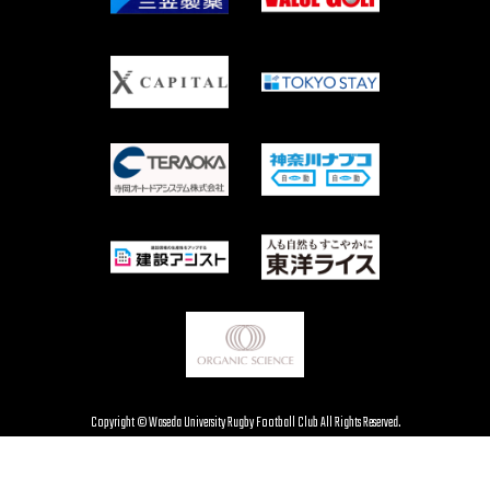
Copyright © Waseda University Rugby Football Club All Rights Reserved.