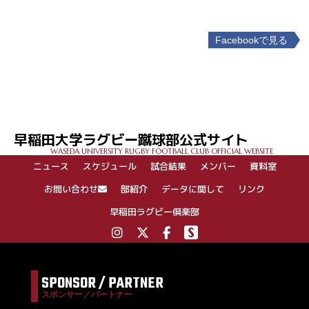
Facebookで見る
投
稿
ナ
ビ
ゲ
早稲田大学ラグビー蹴球部公式サイト
ー
WASEDA UNIVERSITY RUGBY FOOTBALL CLUB OFFICIAL WEBSITE
シ
ニュース
スケジュール
試合結果
メンバー
資料室
ョ
ン
お問い合わせ
部紹介
データに関して
リンク
早稲田ラグビー倶楽部
SPONSOR / PARTNER
スポンサー／パートナー