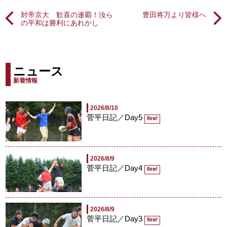
対帝京大 歓喜の連覇！汝ら
豊田将万より皆様へ
の平和は勝利にあれかし
ニュース
新着情報
2026/8/10
菅平日記／Day5
New!
2026/8/9
菅平日記／Day4
New!
2026/8/9
菅平日記／Day3
New!