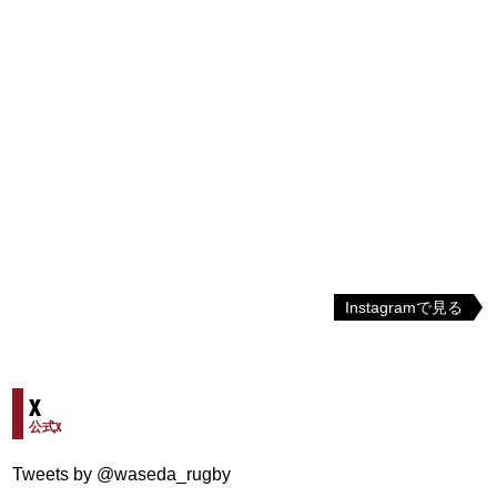
Instagramで見る
X
公式X
Tweets by @waseda_rugby