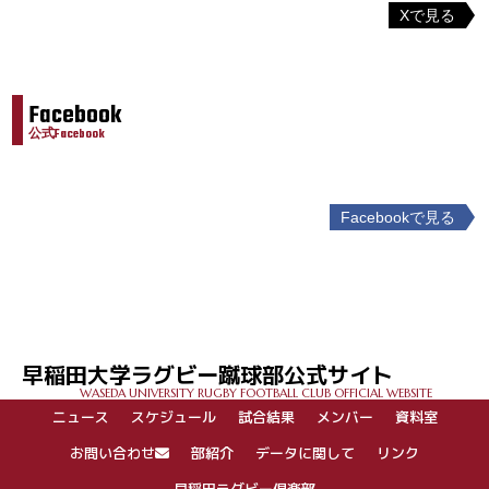
Xで見る
Facebook
公式Facebook
Facebookで見る
投
稿
ナ
ビ
ゲ
早稲田大学ラグビー蹴球部公式サイト
ー
WASEDA UNIVERSITY RUGBY FOOTBALL CLUB OFFICIAL WEBSITE
シ
ニュース
スケジュール
試合結果
メンバー
資料室
ョ
ン
お問い合わせ
部紹介
データに関して
リンク