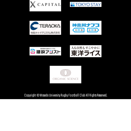
Copyright © Waseda University Rugby Football Club All Rights Reserved.