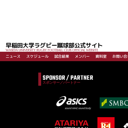
投
稿
ナ
ビ
早稲田大学ラグビー蹴球部公式サイト
ゲ
WASEDA UNIVERSITY RUGBY FOOTBALL CLUB OFFICIAL WEBSITE
ー
ニュース
スケジュール
試合結果
メンバー
資料室
お問い合
シ
ョ
SPONSOR / PARTNER
ン
スポンサー／パートナー