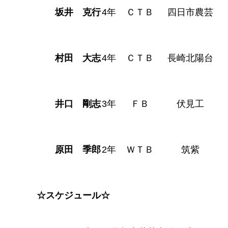
坂井 克行
4年
ＣＴＢ
四日市農芸
村田 大志
4年
ＣＴＢ
長崎北陽台
井口 剛志
3年
ＦＢ
伏見工
原田 季郎
2年
ＷＴＢ
筑紫
☆スケジュール☆