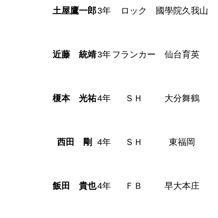
土屋鷹一郎
3年
ロック
國學院久我山
近藤 統靖
3年
フランカー
仙台育英
榎本 光祐
4年
ＳＨ
大分舞鶴
西田 剛
4年
ＳＨ
東福岡
飯田 貴也
4年
ＦＢ
早大本庄