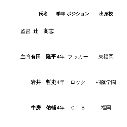
氏名
学年
ポジション
出身校
監督
辻 高志
主将
有田 隆平
4年
フッカー
東福岡
岩井 哲史
4年
ロック
桐蔭学園
牛房 佑輔
4年
ＣＴＢ
福岡