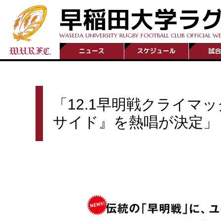
早稲田大学ラ
WASEDA UNIVERSITY RUGBY FOOTBALL CLUB OFFICIAL WE
ニュース
スケジュール
試合
「12.1早明戦クライマ
サイド』を熱唱が決定」