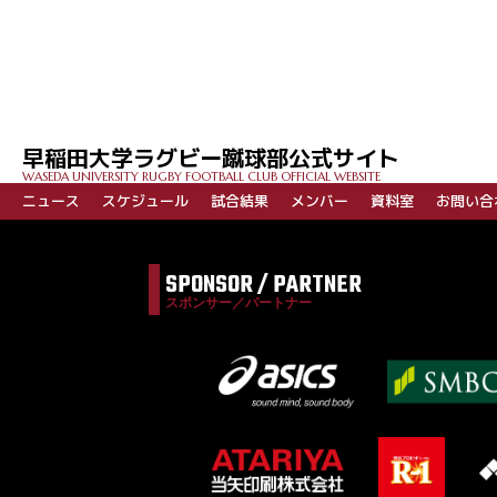
投
稿
ナ
ビ
早稲田大学ラグビー蹴球部公式サイト
ゲ
WASEDA UNIVERSITY RUGBY FOOTBALL CLUB OFFICIAL WEBSITE
ー
ニュース
スケジュール
試合結果
メンバー
資料室
お問い合
シ
ョ
SPONSOR / PARTNER
ン
スポンサー／パートナー