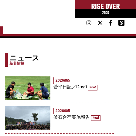
RISE OVER
2026
ニュース
新着情報
2026/8/5
菅平日記／Day0
New!
2026/8/5
釜石合宿実施報告
New!