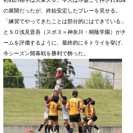
初戦の相手は大東大Ｂ。早大は序盤こそ押され気味
の展開だったが、終始安定したプレーを見せる。
「練習でやってきたことは部分的にはできている」
とＳＯ浅見晋吾（スポ３＝神奈川・桐蔭学園）がチ
ームを評価するように、最終的に６トライを挙げ、
今シーズン開幕戦を勝利で飾った。