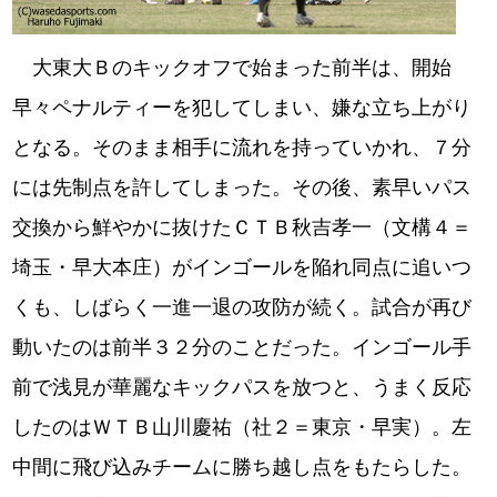
大東大Ｂのキックオフで始まった前半は、開始
早々ペナルティーを犯してしまい、嫌な立ち上がり
となる。そのまま相手に流れを持っていかれ、７分
には先制点を許してしまった。その後、素早いパス
交換から鮮やかに抜けたＣＴＢ秋吉孝一（文構４＝
埼玉・早大本庄）がインゴールを陥れ同点に追いつ
くも、しばらく一進一退の攻防が続く。試合が再び
動いたのは前半３２分のことだった。インゴール手
前で浅見が華麗なキックパスを放つと、うまく反応
したのはＷＴＢ山川慶祐（社２＝東京・早実）。左
中間に飛び込みチームに勝ち越し点をもたらした。