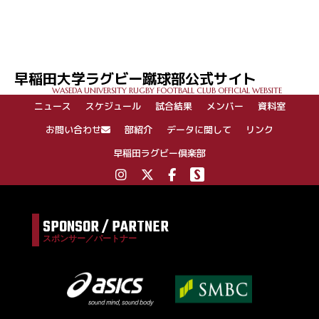
投
稿
ナ
ビ
ゲ
早稲田大学ラグビー蹴球部公式サイト
ー
WASEDA UNIVERSITY RUGBY FOOTBALL CLUB OFFICIAL WEBSITE
シ
ニュース
スケジュール
試合結果
メンバー
資料室
ョ
ン
お問い合わせ
部紹介
データに関して
リンク
早稲田ラグビー倶楽部
SPONSOR / PARTNER
スポンサー／パートナー