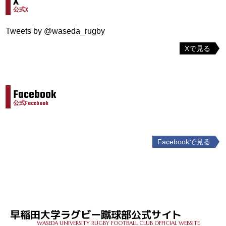
X
公式X
Tweets by @waseda_rugby
Xで見る
Facebook
公式Facebook
Facebookで見る
投
稿
ナ
ビ
ゲ
早稲田大学ラグビー蹴球部公式サイト
ー
WASEDA UNIVERSITY RUGBY FOOTBALL CLUB OFFICIAL WEBSITE