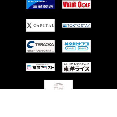
Copyright © Waseda University Rugby Football Club All Rights Reserved.