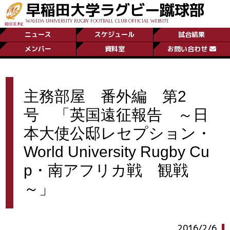
早稲田大学ラグビー蹴球部
WASEDA UNIVERSITY RUGBY FOOTBALL CLUB OFFICIAL WEBSITE
ニュース
スケジュール
試合結果
メンバー
資料室
お問い合わせ
主務部屋 番外編 第2
号 「英国遠征報告 ～日
本大使公邸レセプション・
World University Rugby Cu
p・南アフリカ戦 観戦
～」
2016/2/6