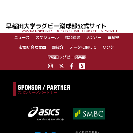
稿
ナ
ビ
ゲ
早稲田大学ラグビー蹴球部公式サイト
ー
WASEDA UNIVERSITY RUGBY FOOTBALL CLUB OFFICIAL WEBSITE
シ
ニュース
スケジュール
試合結果
メンバー
資料室
ョ
ン
お問い合わせ
部紹介
データに関して
リンク
早稲田ラグビー倶楽部
SPONSOR / PARTNER
スポンサー／パートナー