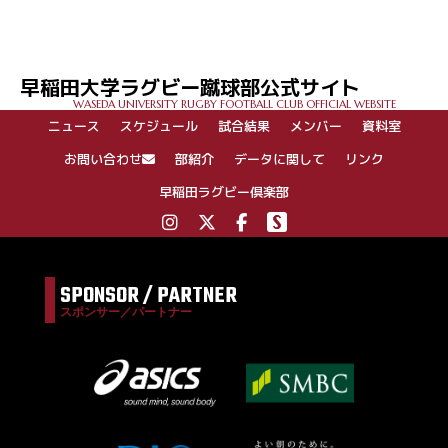
稿
ナ
ビ
ゲ
早稲田大学ラグビー蹴球部公式サイト
ー
WASEDA UNIVERSITY RUGBY FOOTBALL CLUB OFFICIAL WEBSITE
シ
ニュース
スケジュール
試合結果
メンバー
資料室
ョ
ン
お問い合わせ
部紹介
データに関して
リンク
早稲田ラグビー倶楽部
SPONSOR / PARTNER
スポンサー／パートナー