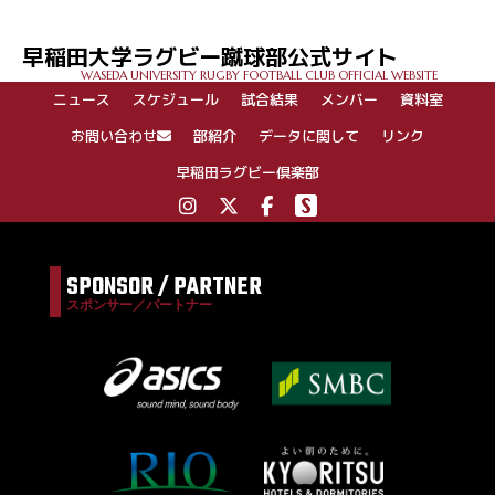
ビ
ゲ
早稲田大学ラグビー蹴球部公式サイト
ー
WASEDA UNIVERSITY RUGBY FOOTBALL CLUB OFFICIAL WEBSITE
シ
ニュース
スケジュール
試合結果
メンバー
資料室
ョ
ン
お問い合わせ
部紹介
データに関して
リンク
早稲田ラグビー倶楽部
SPONSOR / PARTNER
スポンサー／パートナー