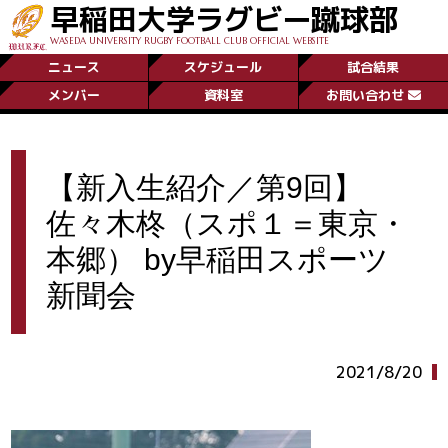
早稲田大学ラグビー蹴球部
WASEDA UNIVERSITY RUGBY FOOTBALL CLUB OFFICIAL WEBSITE
ニュース
スケジュール
試合結果
メンバー
資料室
お問い合わせ
【新入生紹介／第9回】
佐々木柊（スポ１＝東京・
本郷） by早稲田スポーツ
新聞会
2021/8/20