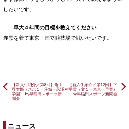
したいです。
――早大４年間の目標を教えてください
赤黒を着て東京・国立競技場で戦いたいです。
【新入生紹介／第8回】亀山
【新入生紹介／第12回】下
昇太郎（スポ１＝茨城・茗溪
村勇貴（文１＝東京・早実）
学園） by早稲田スポーツ新
by早稲田スポーツ新聞会
聞会
ニュース