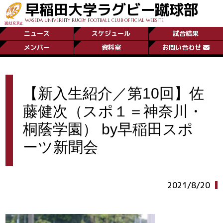
早稲田大学ラグビー蹴球部
WASEDA UNIVERSITY RUGBY FOOTBALL CLUB OFFICIAL WEBSITE
ニュース
スケジュール
試合結果
メンバー
資料室
お問い合わせ
【新入生紹介／第10回】佐
藤健次（スポ１＝神奈川・
桐蔭学園） by早稲田スポ
ーツ新聞会
2021/8/20