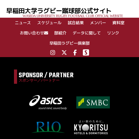
ゲ
早稲田大学ラグビー蹴球部公式サイト
ー
WASEDA UNIVERSITY RUGBY FOOTBALL CLUB OFFICIAL WEBSITE
シ
ニュース
スケジュール
試合結果
メンバー
資料室
ョ
ン
お問い合わせ
部紹介
データに関して
リンク
早稲田ラグビー倶楽部
SPONSOR / PARTNER
スポンサー／パートナー