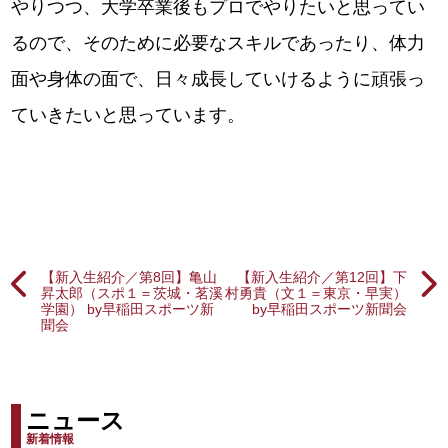
やりつつ、大学卒業後もプロでやりたいと思ってい
るので、そのために必要なスキルであったり、体力
面や身体の面で、日々成長していけるように頑張っ
ていきたいと思っています。
【新入生紹介／第8回】亀山
【新入生紹介／第12回】下
昇太郎（スポ１＝茨城・茗溪
村勇貴（文１＝東京・早実）
学園） by早稲田スポーツ新
by早稲田スポーツ新聞会
聞会
ニュース
新着情報