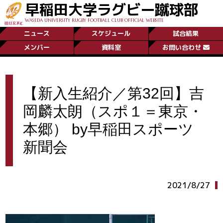
早稲田大学ラグビー蹴球部
WASEDA UNIVERSITY RUGBY FOOTBALL CLUB OFFICIAL WEBSITE
ニュース
スケジュール
試合結果
メンバー
資料室
お問い合わせ
【新入生紹介／第32回】吉
岡麟太朗（スポ１＝東京・
本郷） by早稲田スポーツ
新聞会
2021/8/27