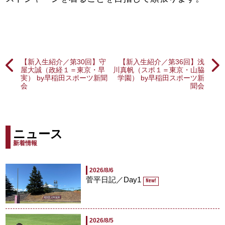
【新入生紹介／第30回】守
【新入生紹介／第36回】浅
屋大誠（政経１＝東京・早
川真帆（スポ１＝東京・山脇
実） by早稲田スポーツ新聞
学園） by早稲田スポーツ新
会
聞会
ニュース
新着情報
2026/8/6
菅平日記／Day1
New!
2026/8/5