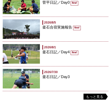
菅平日記／Day0
New!
2026/8/5
釜石合宿実施報告
New!
2026/8/1
釜石日記／Day4
New!
2026/7/30
釜石日記／Day3
もっと見る