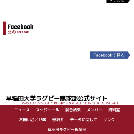
Facebook
公式Facebook
Facebookで見る
投
稿
ナ
ビ
ゲ
早稲田大学ラグビー蹴球部公式サイト
ー
WASEDA UNIVERSITY RUGBY FOOTBALL CLUB OFFICIAL WEBSITE
シ
ニュース
スケジュール
試合結果
メンバー
資料室
ョ
ン
お問い合わせ
部紹介
データに関して
リンク
早稲田ラグビー倶楽部