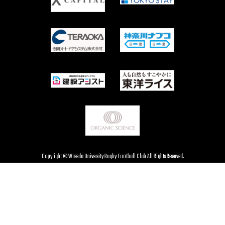
Copyright © Waseda University Rugby Football Club All Rights Reserved.