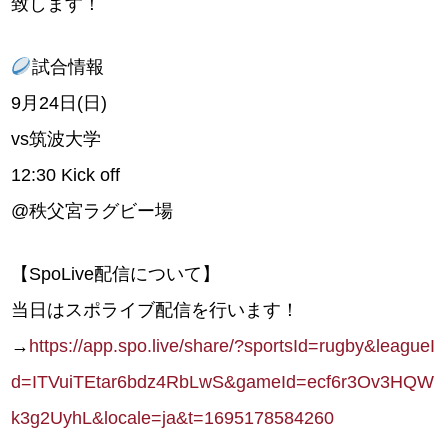
致します！
試合情報
9月24日(日)
vs筑波大学
12:30 Kick off
@秩父宮ラグビー場
【SpoLive配信について】
当日はスポライブ配信を行います！
→
https://app.spo.live/share/?sportsId=rugby&leagueI
d=ITVuiTEtar6bdz4RbLwS&gameId=ecf6r3Ov3HQW
k3g2UyhL&locale=ja&t=1695178584260