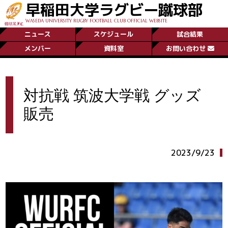
早稲田大学ラグビー蹴球部
WASEDA UNIVERSITY RUGBY FOOTBALL CLUB OFFICIAL WEBSITE
ニュース
スケジュール
試合結果
メンバー
資料室
お問い合わせ
対抗戦 筑波大学戦 グッズ
販売
2023/9/23