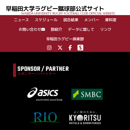
ゲ
早稲田大学ラグビー蹴球部公式サイト
ー
WASEDA UNIVERSITY RUGBY FOOTBALL CLUB OFFICIAL WEBSITE
シ
ニュース
スケジュール
試合結果
メンバー
資料室
ョ
ン
お問い合わせ
部紹介
データに関して
リンク
早稲田ラグビー倶楽部
SPONSOR / PARTNER
スポンサー／パートナー