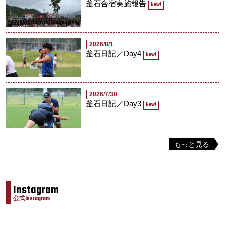
釜石合宿実施報告
New!
2026/8/1
釜石日記／Day4
New!
2026/7/30
釜石日記／Day3
New!
もっと見る
Instagram
公式Instagram