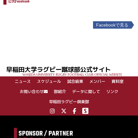
公式Facebook
Facebookで見る
投
稿
ナ
ビ
ゲ
早稲田大学ラグビー蹴球部公式サイト
ー
WASEDA UNIVERSITY RUGBY FOOTBALL CLUB OFFICIAL WEBSITE
シ
ニュース
スケジュール
試合結果
メンバー
資料室
ョ
ン
お問い合わせ
部紹介
データに関して
リンク
早稲田ラグビー倶楽部
SPONSOR / PARTNER