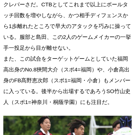
クレバーさだ。CTBとしてこれまで以上にボールタ
ッチ回数を増やしながら、かつ相手ディフェンスか
ら1歩離れたところで早大のアタックを巧みに操って
いる。服部と島田、この2人のゲームメイカーの一挙
手一投足から目が離せない。
また、この試合をターゲットゲームとしていた福岡
高出身のNo.8狹間⼤介（スポ4=福岡）や、小倉高出
身のFB髙野恵次郎（スポ1=福岡・⼩倉）もメンバー
に入っている。後半から出場するであろうSO⽵⼭史
⼈（スポ1=神奈川・桐蔭学園）にも注目だ。