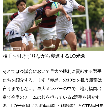
相手を引きずりながら突進するLO米倉
それでは今試合において早大の勝利に貢献する選手
たちを紹介する。まず『赤黒』の10番を担う服部は
言うまでもない。早大メンバーの中で、地元福岡出
身で今季のチームの核を担っている2選手を紹介す
る。LO⽶倉翔（スポ4=福岡・修猷館）とCTB島⽥隼