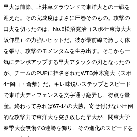
早大は前節、上井草グラウンドで東洋大との一戦を
迎えた。その完成度はまさに圧巻そのもの。攻撃の
口火を切ったのは、No.8松沼寛治（スポ4=東海⼤⼤
阪仰星）の力強いヒットだ。彼が最前線で激しく体
を張り、攻撃のモメンタムを生み出す。そこから一
気にテンポアップする早大アタックの刃となったの
が、チームのPUPに指名されたWTB鈴⽊寛⼤（スポ
4=岡⼭・倉敷）だ。キレ味鋭いステップとスピード
で東洋大ディフェンスを文字通り翻弄し、得点を量
産。終わってみれば67-14の大勝。寄せ付けない圧倒
的な攻撃力で東洋大を突き放した早大が、関東大学
春季大会無傷の3連勝を飾り、その進化のスピードを