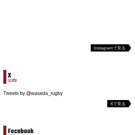
Instagramで見る
X
公式X
Tweets by @waseda_rugby
Xで見る
Facebook