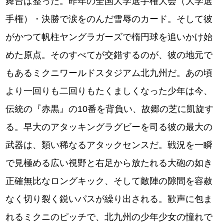
舞台は整った。昨年の全国大学選手権大会（大学選
手権）・決勝で涙をのんだ雪辱のカード。そして彼
がかつて帆柱ヤングラガーズで楕円球を追いかけ始
めた原点。そのすべてが交錯するのが、彼の地元で
もあるミクニワールドスタジアム北九州だ。あの頃
より一回りも二回りもたくましくなった少年は今、
伝統の『赤黒』の10番を背負い、故郷の芝に凱旋す
る。早大のアタッキングラグビーを司る彼の最大の
武器は、類い稀なるアタックセンスだ。戦況を一瞬
で見極める広い視野と右足から放たれる大砲の如き
正確無比なロングキック、そして敵陣の隙間を容赦
なく切り裂く鋭いパスが繰り出される。歓声に包ま
れるミクニのピッチで、北九州の少年少女の憧れで