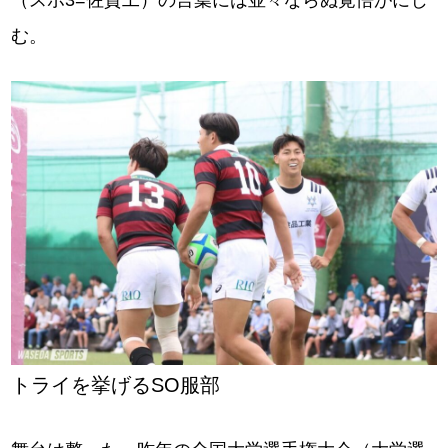
（スポ3=佐賀⼯）の言葉には並々ならぬ覚悟がにじ
む。
トライを挙げるSO服部