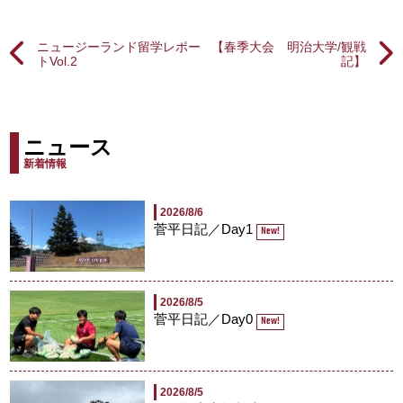
ニュージーランド留学レポー
【春季大会 明治大学/観戦
トVol.2
記】
ニュース
新着情報
2026/8/6
菅平日記／Day1
New!
2026/8/5
菅平日記／Day0
New!
2026/8/5