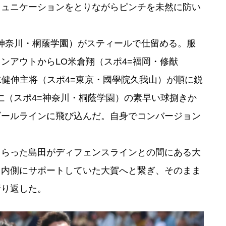
ミュニケーションをとりながらピンチを未然に防い
=神奈川・桐蔭学園）がスティールで仕留める。服
ンアウトからLO⽶倉翔（スポ4=福岡・修猷
⽔健伸主将（スポ4=東京・國學院久我⼭）が順に鋭
仁（スポ4=神奈川・桐蔭学園）の素早い球捌きか
ゴールラインに飛び込んだ。自身でコンバージョン
もらった島田がディフェンスラインとの間にある大
。内側にサポートしていた大賀へと繋ぎ、そのまま
折り返した。