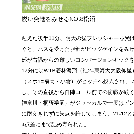
鋭い突進をみせるNO.8松沼
迎えた後半11分、明大の猛プレッシャーを受
ぐと、パスを受けた服部がビッグゲインをみ
部が右隅からの難しいコンバージョンキックを
17分にはWTB若林海翔（社2=東海⼤⼤阪仰
（スポ1=福岡・⼩倉）がピッチへ投入され、
し、その直後から自陣ゴール前での防戦が続く
神奈川・桐蔭学園）がジャッカルで一度はピン
に耐えきれずに失点を許してしまう。21-12と
4点差にまで詰め寄られた。