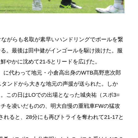
けながらも名取が素早いハンドリングでボールを繋
せる。最後は田中健がインゴールを駆け抜けた。服
鮮やかに沈めて21-5とリードを広げた。
星）に代わって地元・小倉高出身のWTB髙野恵次郎
スタンドから大きな地元の声援が送られた。しか
。この日はLOでの出場となった城央祐（スポ3=
チを凌いだものの、明大自慢の重戦車FWの猛攻
されると、28分にも再びトライを奪われて21-17と