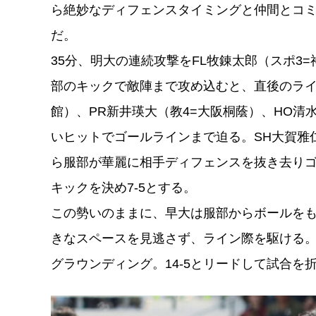
ら絶妙なディフェンスタイミングと仲間とコ
だ。
35分、明大の連続攻撃をFL牧錬太郎（スポ3
部のキックで敵陣まで攻め込むと、直後のライ
館）、PR新井瑛⼤（教4=⼤阪桐蔭）、HO清
いヒットでゴールラインまで迫る。SH⼤賀雅
ら服部が華麗に相手ディフェンスを抜き去り
キックを決め7-5とする。
この勢いのままに、早大は服部からボールを
きなスペースを見逃さず、ライン際を駆ける
グラウンディング。14-5とリードして試合を