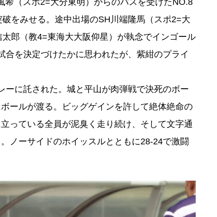
⾵希（スポ2=⼤分東明）からのパスを受けたNO.8
破をみせる。途中出場のSH川端隆⾺（スポ2=⼤
信太郎（教4=東海⼤⼤阪仰星）が執念でインゴール
。試合を決定づけたかに思われたが、紫紺のプライ
レーに託された。城と平山が肉弾戦で決死のボー
にボールが渡る。ビッグゲインを許して絶体絶命の
に立っている全員が泥臭く走り続け、そして文字通
ノーサイドのホイッスルとともに28-24で激闘