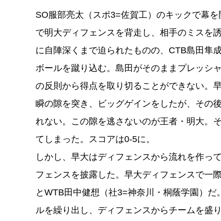
SO服部亮太（スポ3=佐賀⼯）のキックで幕
で明大ディフェンスを背走し、相手のミスを誘
に自陣深くまで迫られたものの、CTB島⽥隼
ボールを蹴り込む。島田がそのままプレッシ
の反則から得点を取り切ることができない。
瞬の隙を突き、ビッグゲインをしたが、その
れない。この隙を逃さないのが王者・明大。
てしまった。スコアは0-5に。
しかし、早大はディフェンスから流れを作っ
フェンスを披露した。早大ディフェンスで一際
とWTB⽥中健想（社3=神奈川・桐蔭学園）
ルを繰り出し、ディフェンスからチームを盛