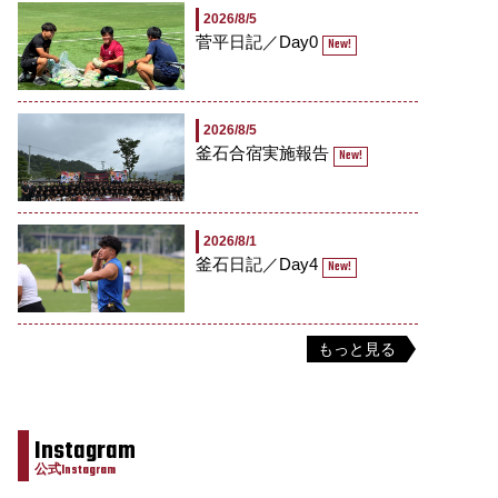
2026/8/5
菅平日記／Day0
New!
2026/8/5
釜石合宿実施報告
New!
2026/8/1
釜石日記／Day4
New!
もっと見る
Instagram
公式Instagram