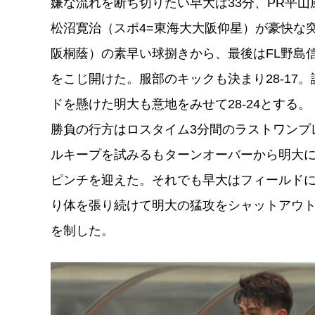
嫌な流れを断ち切りたい早大は33分、PR平⼭
松沼寛治（スポ4=東海⼤⼤阪仰星）が豪快な突
阪桐蔭）の素早い球捌きから、最後はFL野島
をこじ開けた。服部のキックも決まり28-17
ドを懸けた明大も意地をみせて28-24とする。
勝負の行方はロスタイム3分間のラストワンプ
ルキープを試みるもターンオーバーから明大
ピンチを迎えた。それでも早大はフィールド
り体を張り続けて明大の猛攻をシャットアウト。
を制した。