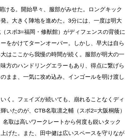
を開ける。開始早々、服部がみせた。ロングキック
発。大きく陣地を進めた。3分には、一度は明大
成（スポ3=福岡・修猷館）がディフェンスの背後に
ャーをかけてターンオーバー。しかし、早大は自ら
早大はここから我慢の時間が続く。服部が明大の一
後味方のハンドリングエラーもあり、得点に繋げら
そのまま、一気に攻め込み、インゴールを明け渡し
ていく。フェイズが続いても、崩れることなくディ
輝いたのが、CTB名取凛之輔（スポ2=⼤阪桐蔭）
だ。名取は高いワークレートから何度も鋭いタック
り上げた。また、田中健は広いスペースを守りなが