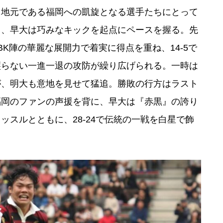
、地元である福岡への凱旋となる選手たちにとって
と、早大は巧みなキックを起点にペースを握る。先
K陣の華麗な展開力で着実に得点を重ね、14-5で
譲らない一進一退の攻防が繰り広げられる。一時は
が、明大も意地を見せて猛追。勝敗の行方はラスト
福岡のファンの声援を背に、早大は『赤黒』の誇り
スルとともに、28-24で伝統の一戦を白星で飾