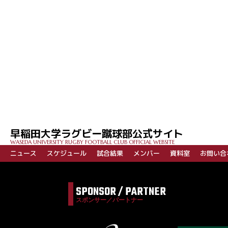
投
稿
ナ
ビ
早稲田大学ラグビー蹴球部公式サイト
ゲ
WASEDA UNIVERSITY RUGBY FOOTBALL CLUB OFFICIAL WEBSITE
ー
ニュース
スケジュール
試合結果
メンバー
資料室
お問い合
シ
ョ
SPONSOR / PARTNER
ン
スポンサー／パートナー