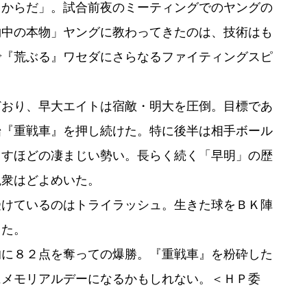
るからだ」。試合前夜のミーティングでのヤングの
物中の本物」ヤングに教わってきたのは、技術はも
で『荒ぶる』ワセダにさらなるファイティングスピ
おり、早大エイトは宿敵・明大を圧倒。目標であ
始『重戦車』を押し続けた。特に後半は相手ボール
出すほどの凄まじい勢い。長らく続く「早明」の歴
観衆はどよめいた。
けているのはトライラッシュ。生きた球をＢＫ陣
った。
に８２点を奪っての爆勝。『重戦車』を粉砕した
にメモリアルデーになるかもしれない。＜ＨＰ委