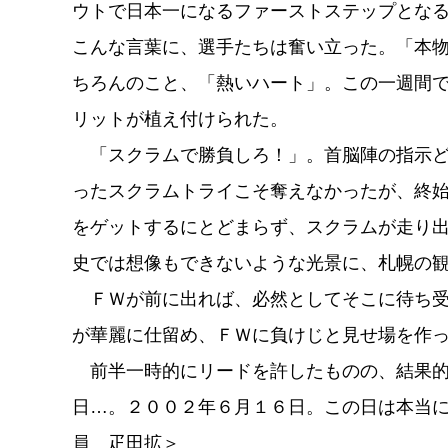
ウトで日本一になるファーストステップとな
こんな言葉に、選手たちは奮い立った。「本
ちろんのこと、「熱いハート」。この一週間
リットが植え付けられた。
「スクラムで勝負しろ！」。首脳陣の指示ど
ったスクラムトライこそ奪えなかったが、終
をゲットするにとどまらず、スクラムが走り
史では想像もできないような光景に、札幌の
ＦＷが前に出れば、必然としてそこに待ち受
が華麗に仕留め、ＦＷに負けじと見せ場を作
前半一時的にリードを許したものの、結果的
日…。２００２年６月１６日。この日は本当
員 疋田拡＞