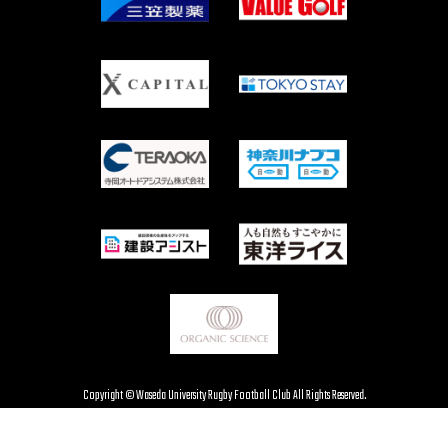
Copyright © Waseda University Rugby Football Club All Rights Reserved.