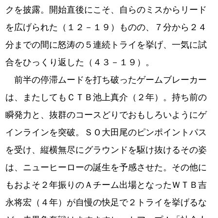
クを披露。開始直後にこそ、自らのミスからリード
を広げられた（１２－１９）ものの、７分から２４
分までの間に怒涛の５連続トライを挙げ、一気に試
合をひっくり返した（４３－１９）。
前半の停滞ムードを打ち破ったゲームブレーカー
は、またしてもＣＴＢ池上真介（２年）。持ち前の
瞬発力と、抜群のコースどりでおもしろいようにゲ
インラインを突破。ＳＯ大田尾のピンポイントパス
を受け、縦横無尽にグラウンドを駆け抜けるその姿
は、ニューヒーローの誕生を予感させた。その他に
もおよそ２年振りのＡチーム出場となったＷＴＢ吉
永将宏（４年）が自慢の快足で２トライを挙げるな