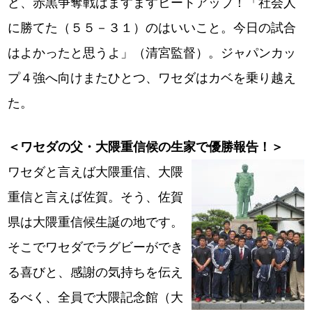
ど、赤黒争奪戦はますますヒートアップ！「社会人
に勝てた（５５－３１）のはいいこと。今日の試合
はよかったと思うよ」（清宮監督）。ジャパンカッ
プ４強へ向けまたひとつ、ワセダはカベを乗り越え
た。
＜ワセダの父・大隈重信候の生家で優勝報告！＞
ワセダと言えば大隈重信、大隈
重信と言えば佐賀。そう、佐賀
県は大隈重信候生誕の地です。
そこでワセダでラグビーができ
る喜びと、感謝の気持ちを伝え
るべく、全員で大隈記念館（大