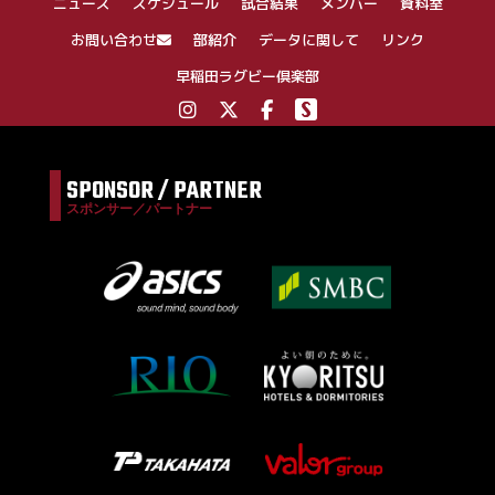
ニュース
スケジュール
試合結果
メンバー
資料室
ョ
ン
お問い合わせ
部紹介
データに関して
リンク
早稲田ラグビー倶楽部
SPONSOR / PARTNER
スポンサー／パートナー