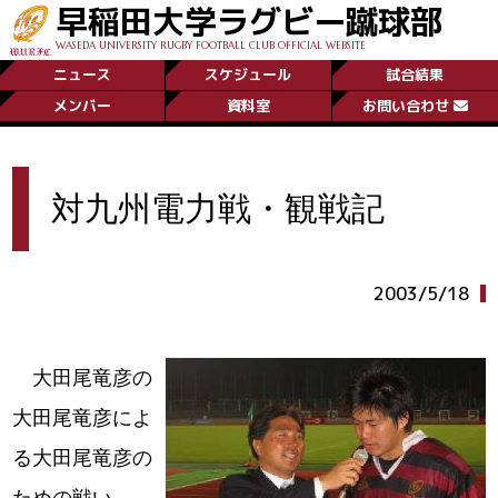
早稲田大学ラグビー蹴球部
WASEDA UNIVERSITY RUGBY FOOTBALL CLUB OFFICIAL WEBSITE
ニュース
スケジュール
試合結果
メンバー
資料室
お問い合わせ
対九州電力戦・観戦記
2003/5/18
大田尾竜彦の
大田尾竜彦によ
る大田尾竜彦の