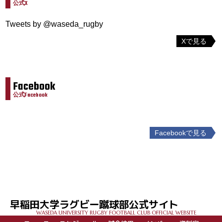
公式X
Tweets by @waseda_rugby
Xで見る
Facebook
公式Facebook
Facebookで見る
投
稿
ナ
ビ
ゲ
早稲田大学ラグビー蹴球部公式サイト
ー
WASEDA UNIVERSITY RUGBY FOOTBALL CLUB OFFICIAL WEBSITE
シ