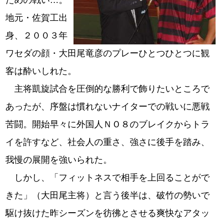
ための戦い…。
地元・佐賀工出
身、２００３年
ワセダの顔・大田尾竜彦のプレーひとつひとつに観
客は酔いしれた。
主将凱旋試合を圧倒的な勝利で飾りたいところで
あったが、序盤は慣れないナイターでの戦いに悪戦
苦闘。開始早々に外国人ＮＯ８のブレイクからトラ
イを許すなど、社会人の重さ、強さに後手を踏み、
我慢の展開を強いられた。
しかし、「フィットネスで相手を上回ることがで
きた」（大田尾主将）と言う後半は、破竹の勢いで
駆け抜けた昨シーズンを彷彿とさせる爽快なアタッ