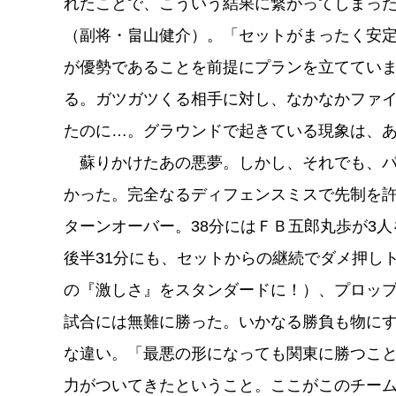
れたことで、こういう結果に繋がってしまっ
（副将・畠山健介）。「セットがまったく安
が優勢であることを前提にプランを立ててい
る。ガツガツくる相手に対し、なかなかファ
たのに…。グラウンドで起きている現象は、あ
蘇りかけたあの悪夢。しかし、それでも、パ
かった。完全なるディフェンスミスで先制を許
ターンオーバー。38分にはＦＢ五郎丸歩が3
後半31分にも、セットからの継続でダメ押し
の『激しさ』をスタンダードに！）、プロッ
試合には無難に勝った。いかなる勝負も物に
な違い。「最悪の形になっても関東に勝つこ
力がついてきたということ。ここがこのチー