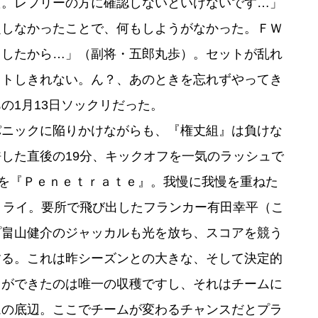
た。レフリーの方に確認しないといけないです…」
定しなかったことで、何もしようがなかった。ＦＷ
ましたから…」（副将・五郎丸歩）。セットが乱れ
イトしきれない。ん？、あのときを忘れずやってき
の1月13日ソックリだった。
ニックに陥りかけながらも、『権丈組』は負けな
した直後の19分、キックオフを一気のラッシュで
人を『Ｐｅｎｅｔｒａｔｅ』。我慢に我慢を重ねた
トライ。要所で飛び出したフランカー有田幸平（こ
プ畠山健介のジャッカルも光を放ち、スコアを競う
する。これは昨シーズンとの大きな、そして決定的
とができたのは唯一の収穫ですし、それはチームに
ムの底辺。ここでチームが変わるチャンスだとプラ