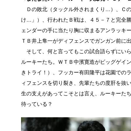
Ｄの敗北（タックル外されまくり…）、Ｃの
け…」）、行われたＢ戦は、４５－７と完全
ェンダーの手に当たり胸に収まるアンラッキ
ＴＢ井上隼一がディフェンスでガンガン前に
そして、何と言ってもこの試合語らずにいら
ルーキーたち。ＷＴＢ中濱寛造がビッグゲイ
きトライ！）、フッカー有田隆平は花園での
ィフェンスを切り裂き、先輩たちの度肝を抜
生の支えがあってこそとは言え、ルーキーた
待っている？