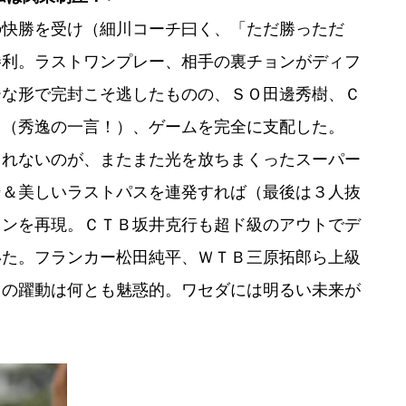
快勝を受け（細川コーチ曰く、「ただ勝っただ
勝利。ラストワンプレー、相手の裏チョンがディフ
ーな形で完封こそ逃したものの、ＳＯ田邊秀樹、Ｃ
出（秀逸の一言！）、ゲームを完全に支配した。
れないのが、またまた光を放ちまくったスーパー
ン＆美しいラストパスを連発すれば（最後は３人抜
ランを再現。ＣＴＢ坂井克行も超ド級のアウトでデ
いた。フランカー松田純平、ＷＴＢ三原拓郎ら上級
ちの躍動は何とも魅惑的。ワセダには明るい未来が