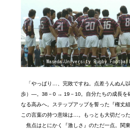
「やっぱり…、完敗ですね。点差うんぬん以
歩）―。38－0 → 19－10。自分たちの成
なる高みへ。ステップアップを誓った『権丈
この言葉の持つ意味は…。もっとも大切だっ
焦点はとにかく『激しさ』のただ一点。関東