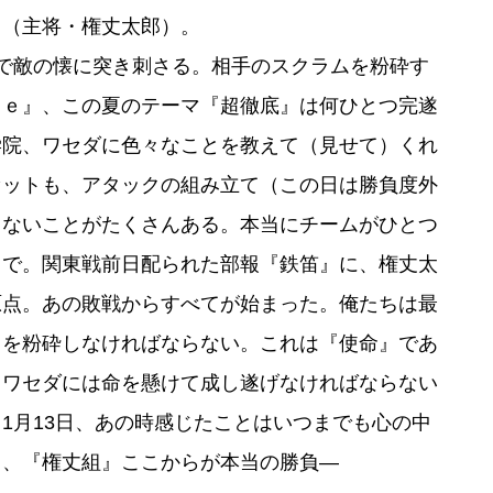
」（主将・権丈太郎）。
で敵の懐に突き刺さる。相手のスクラムを粉砕す
ｔｅ』、この夏のテーマ『超徹底』は何ひとつ完遂
学院、ワセダに色々なことを教えて（見せて）くれ
セットも、アタックの組み立て（この日は勝負度外
らないことがたくさんある。本当にチームがひとつ
まで。関東戦前日配られた部報『鉄笛』に、権丈太
原点。あの敗戦からすべてが始まった。俺たちは最
らを粉砕しなければならない。これは『使命』であ
、ワセダには命を懸けて成し遂げなければならない
1月13日、あの時感じたことはいつまでも心の中
ぁ、『権丈組』ここからが本当の勝負―