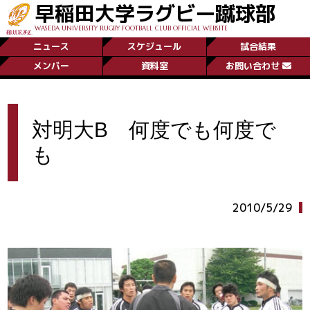
早稲田大学ラグビー蹴球部
WASEDA UNIVERSITY RUGBY FOOTBALL CLUB OFFICIAL WEBSITE
ニュース
スケジュール
試合結果
メンバー
資料室
お問い合わせ
対明大B 何度でも何度で
も
2010/5/29