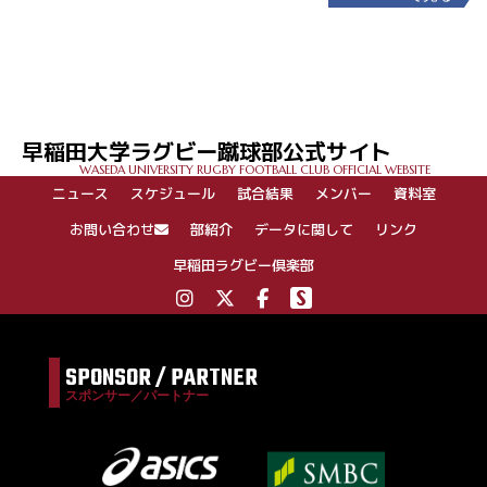
投
稿
ナ
ビ
ゲ
早稲田大学ラグビー蹴球部公式サイト
ー
WASEDA UNIVERSITY RUGBY FOOTBALL CLUB OFFICIAL WEBSITE
シ
ニュース
スケジュール
試合結果
メンバー
資料室
ョ
ン
お問い合わせ
部紹介
データに関して
リンク
早稲田ラグビー倶楽部
SPONSOR / PARTNER
スポンサー／パートナー