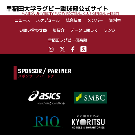
ゲ
早稲田大学ラグビー蹴球部公式サイト
ー
WASEDA UNIVERSITY RUGBY FOOTBALL CLUB OFFICIAL WEBSITE
シ
ニュース
スケジュール
試合結果
メンバー
資料室
ョ
ン
お問い合わせ
部紹介
データに関して
リンク
早稲田ラグビー倶楽部
SPONSOR / PARTNER
スポンサー／パートナー