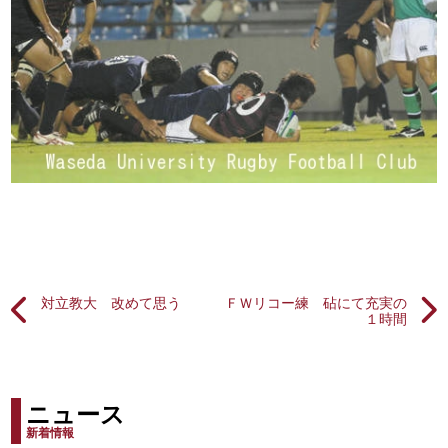
対立教大 改めて思う
ＦＷリコー練 砧にて充実の
１時間
ニュース
新着情報