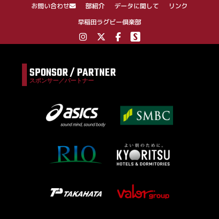
ン
お問い合わせ
部紹介
データに関して
リンク
早稲田ラグビー倶楽部
SPONSOR / PARTNER
スポンサー／パートナー