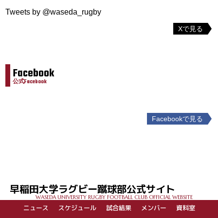
Tweets by @waseda_rugby
Xで見る
Facebook
公式Facebook
Facebookで見る
投
稿
ナ
ビ
ゲ
早稲田大学ラグビー蹴球部公式サイト
ー
WASEDA UNIVERSITY RUGBY FOOTBALL CLUB OFFICIAL WEBSITE
シ
ニュース
スケジュール
試合結果
メンバー
資料室
ョ