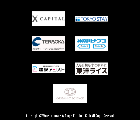
Copyright © Waseda University Rugby Football Club All Rights Reserved.